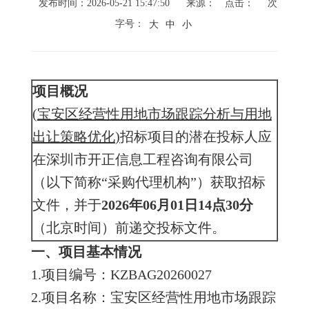
发布时间：2026-05-21 15:47:50
来源：
点击：
次
字号：
大
中
小
项目概况
(
宝安区经营性用地市场跟踪分析与用地
出让策略优化
)
招标项目的潜在投标人应
在深圳市开正信息工程咨询有限公司
（以下简称“采购代理机构”）获取招标
文件，并于
202
6
年
06
月
01
日
14
点
30
分
（北京时间）前递交投标文件。
一、项目基本情况
1.项目编号：KZBAG20260027
2.项目名称：宝安区经营性用地市场跟踪