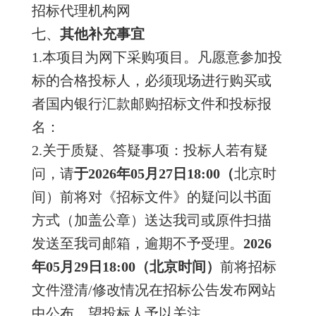
招标代理机构网
七、
其他补充事宜
1.本项目为网下采购项目。凡愿意参加投
标的合格投标人，必须现场进行购买或
者国内银行汇款邮购招标文件和投标报
名：
2.关于质疑、答疑事项：投标人若有疑
问，请
于
202
6
年
05
月
27
日
18
:
00
（
北京时
间）前将对《招标文件》的疑问以书面
方式（加盖公章）送达我司或原件扫描
发送至我司邮箱，逾期不予受理。
202
6
年
05
月
29
日
18
:
00
（北京时间）
前将招标
文件澄清/修改情况在招标公告发布网站
中公布，望投标人予以关注。