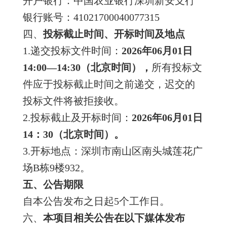
开户银行：中国农业银行深圳新安支行
银行账号：41021700040077315
四、
投标截止时间、开标时间及地点
1.递交投标文件时间：
202
6
年
06
月
01
日
14
:00—
14
:
30
（北京时间），
所有投标文
件应于投标截止时间之前递交，迟交的
投标文件将被拒接收。
2.投标截止及开标时间：
202
6
年
06
月
01
日
14
：
30
（北京时间）。
3.开标地点：深圳市南山区南头城莲花广
场B栋9楼932。
五、公告期限
自本公告发布之日起5个工作日。
六、
本项目相关公告在以下媒体发布